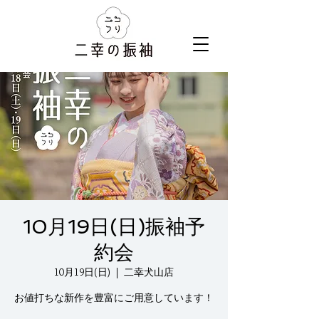
10月19日(日)振袖予
約会
10月19日(日)
  |  
二幸犬山店
お値打ちな新作を豊富にご用意しています！