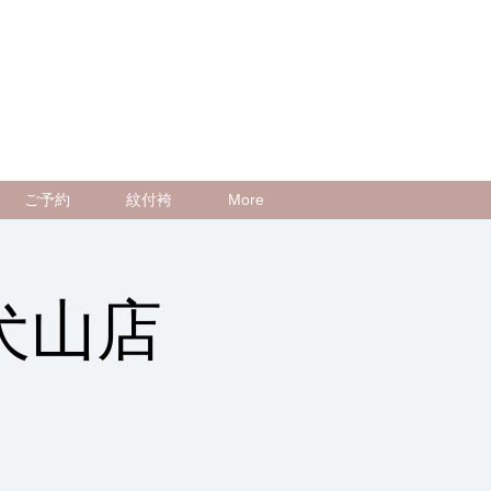
ご予約
紋付袴
More
犬山店