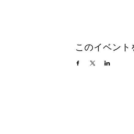
このイベント
〒484-0071
愛知県犬山市内田東町4-12
TEL 0568-62-6543
©Wedding Plaza NIKO All Rights Reserved.