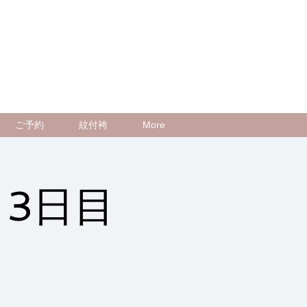
ご予約
紋付袴
More
 3日目