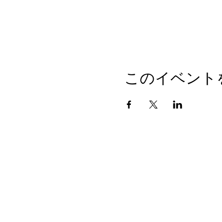
このイベント
〒484-0071
愛知県犬山市内田東町4-12
TEL 0568-62-6543
©Wedding Plaza NIKO All Rights Reserved.