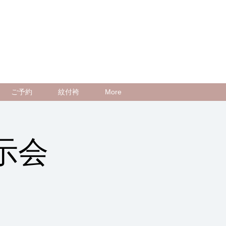
ご予約
紋付袴
More
示会