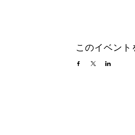
このイベント
〒484-0071
愛知県犬山市内田東町4-12
TEL 0568-62-6543
©Wedding Plaza NIKO All Rights Reserved.