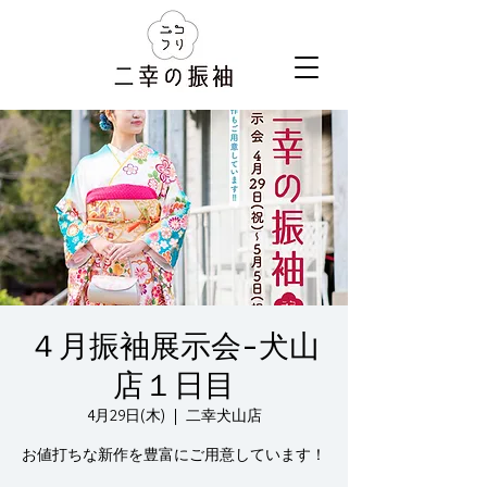
４月振袖展示会-犬山
店１日目
4月29日(木)
  |  
二幸犬山店
お値打ちな新作を豊富にご用意しています！