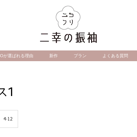
IKOが選ばれる理由
新作
プラン
よくある質問
ス1
4-12